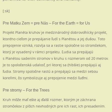
[:sk]
Pre Matku Zem = pre Nás – For the Earth = for Us
Projekt Planéta kruhov je medzinárodný dobrovoľnícky projekt,
ktorého cieľom je prepájanie ľudí s Planétou a jej dušou. Toto
prepojenie vzniká, rozvíja sa a rastie spoločne so stromčekom,
ktorý je vysadený v rámci projektu. Ľudia sa prepájajú
s Planétou sadením stromov v kruhu s rozmerom od 20 metrov.
Je to spoločenská udalosť, pri ktorej sa (hlbšie) prepájajú aj
ľudia. Stromy spoločne rastú a prepájajú sa medzi sebou
koreňmi, čo symbolizuje aj prepojenie medzi ľuďmi.
Pre stromy – For the Trees
Kruh môže mať ešte aj ďalší rozmer, ktorým je záchrana
stromčekov z plôch nevhodných pre ich rast, ich presadením.