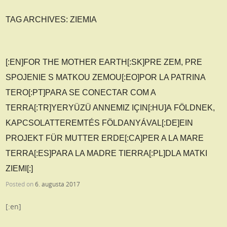
TAG ARCHIVES:
ZIEMIA
[:EN]FOR THE MOTHER EARTH[:SK]PRE ZEM, PRE
SPOJENIE S MATKOU ZEMOU[:EO]POR LA PATRINA
TERO[:PT]PARA SE CONECTAR COM A
TERRA[:TR]YERYÜZÜ ANNEMIZ IÇIN[:HU]A FÖLDNEK,
KAPCSOLATTEREMTÉS FÖLDANYÁVAL[:DE]EIN
PROJEKT FÜR MUTTER ERDE[:CA]PER A LA MARE
TERRA[:ES]PARA LA MADRE TIERRA[:PL]DLA MATKI
ZIEMI[:]
Posted on
6. augusta 2017
[:en]