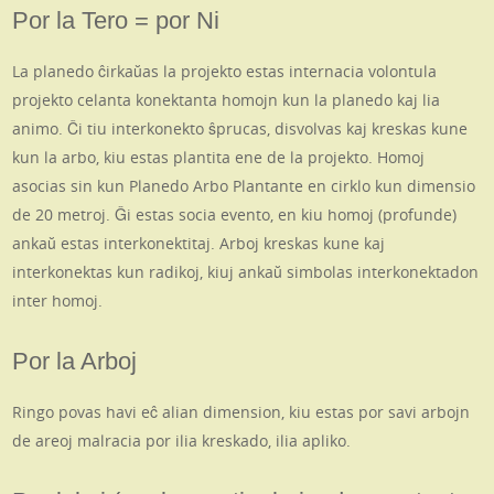
Por la Tero = por Ni
La planedo ĉirkaŭas la projekto estas internacia volontula
projekto celanta konektanta homojn kun la planedo kaj lia
animo. Ĉi tiu interkonekto ŝprucas, disvolvas kaj kreskas kune
kun la arbo, kiu estas plantita ene de la projekto. Homoj
asocias sin kun Planedo Arbo Plantante en cirklo kun dimensio
de 20 metroj. Ĝi estas socia evento, en kiu homoj (profunde)
ankaŭ estas interkonektitaj. Arboj kreskas kune kaj
interkonektas kun radikoj, kiuj ankaŭ simbolas interkonektadon
inter homoj.
Por la Arboj
Ringo povas havi eĉ alian dimension, kiu estas por savi arbojn
de areoj malracia por ilia kreskado, ilia apliko.