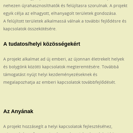
nehezen újrahasznosíthatók és felújítasra szorulnak. A projekt
egyik célja az elhagyott, elhanyagolt területek gondozása.
A felújított területek alkalmassá válnak a további fejlődésre és
kapcsolatok összekötésére.
A tudatos/helyi közösségekért
A projekt alkalmat ad új emberi, az újonnan életrekelt helyek
és bolygónk közötti kapcsolatok megteremtésére. Továbbá
támogatást nyújt helyi kezdeményezéseknek és
megalapozhatja az emberi kapcsolatok továbbfejlődését.
Az Anyának
A projekt hozzásegít a helyi kapcsolatok fejlesztéséhez,