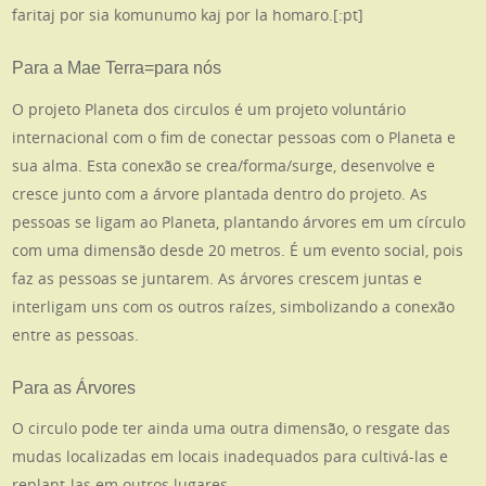
faritaj por sia komunumo kaj por la homaro.[:pt]
Para a Mae Terra=para nós
O projeto Planeta dos circulos é um projeto voluntário
internacional com o fim de conectar pessoas com o Planeta e
sua alma. Esta conexão se crea/forma/surge, desenvolve e
cresce junto com a árvore plantada dentro do projeto. As
pessoas se ligam ao Planeta, plantando árvores em um círculo
com uma dimensão desde 20 metros. É um evento social, pois
faz as pessoas se juntarem. As árvores crescem juntas e
interligam uns com os outros raízes, simbolizando a conexão
entre as pessoas.
Para as Árvores
O circulo pode ter ainda uma outra dimensão, o resgate das
mudas localizadas em locais inadequados para cultivá-las e
replant-las em outros lugares.