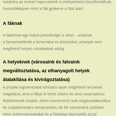
hatására az emberi kapcsolatok is (mélyebben) összefonódnak,
hasonlóképpen mint a fák gyökerei a föld alatt.
A fáknak
A fakörnek egy másik jelentősége is lehet – azoknak
a facsemetéknek a kimentése és átültetése, amelyek nem
megfelelő helyen növekedtek addig.
A helyeknek (városaink és falvaink
megváltoztatása, az elhanyagolt helyek
átalakítása és kivirágoztatása)
A projekt legnehezebb kihívása olyan megfelelő területek
meglelése, ahol a fákat ki lehet ültetni és ahol zavartalanul
fejlődhetnek tovább. (Nem szeretnénk csak magánadakozókra
és tulajdonosokra támaszkodni, de fel szeretnénk szólítani
helyi önkormányzatokat és a földalap képviselőit azzal