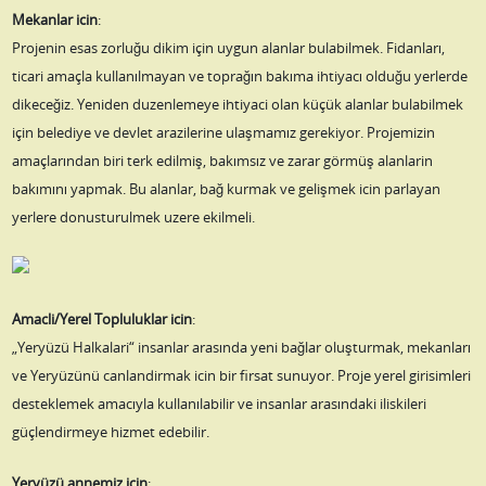
Mekanlar icin
:
Projenin esas zorluğu dikim için uygun alanlar bulabilmek. Fidanları,
ticari amaçla kullanılmayan ve toprağın bakıma ihtiyacı olduğu yerlerde
dikeceğiz. Yeniden duzenlemeye ihtiyaci olan küçük alanlar bulabilmek
için belediye ve devlet arazilerine ulaşmamız gerekiyor. Projemizin
amaçlarından biri terk edilmiş, bakımsız ve zarar görmüş alanlarin
bakımını yapmak. Bu alanlar, bağ kurmak ve gelişmek icin parlayan
yerlere donusturulmek uzere ekilmeli.
Amacli/Yerel Topluluklar icin
:
„Yeryüzü Halkalari“ insanlar arasında yeni bağlar oluşturmak, mekanları
ve Yeryüzünü canlandirmak icin bir firsat sunuyor. Proje yerel girisimleri
desteklemek amacıyla kullanılabilir ve insanlar arasındaki iliskileri
güçlendirmeye hizmet edebilir.
Yeryüzü annemiz icin
: