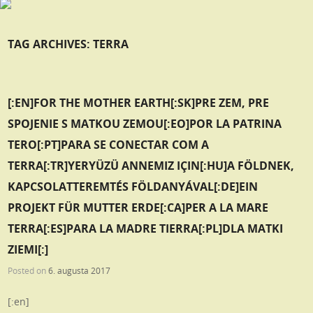
TAG ARCHIVES:
TERRA
[:EN]FOR THE MOTHER EARTH[:SK]PRE ZEM, PRE
SPOJENIE S MATKOU ZEMOU[:EO]POR LA PATRINA
TERO[:PT]PARA SE CONECTAR COM A
TERRA[:TR]YERYÜZÜ ANNEMIZ IÇIN[:HU]A FÖLDNEK,
KAPCSOLATTEREMTÉS FÖLDANYÁVAL[:DE]EIN
PROJEKT FÜR MUTTER ERDE[:CA]PER A LA MARE
TERRA[:ES]PARA LA MADRE TIERRA[:PL]DLA MATKI
ZIEMI[:]
Posted on
6. augusta 2017
[:en]