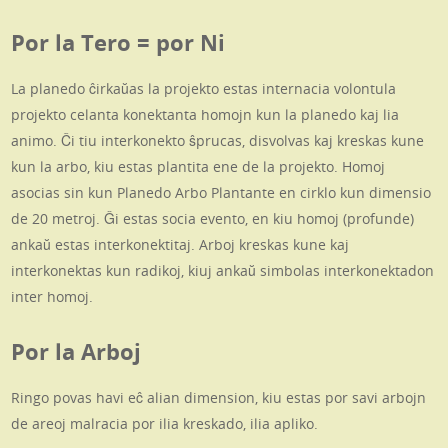
Por la Tero = por Ni
La planedo ĉirkaŭas la projekto estas internacia volontula
projekto celanta konektanta homojn kun la planedo kaj lia
animo. Ĉi tiu interkonekto ŝprucas, disvolvas kaj kreskas kune
kun la arbo, kiu estas plantita ene de la projekto. Homoj
asocias sin kun Planedo Arbo Plantante en cirklo kun dimensio
de 20 metroj. Ĝi estas socia evento, en kiu homoj (profunde)
ankaŭ estas interkonektitaj. Arboj kreskas kune kaj
interkonektas kun radikoj, kiuj ankaŭ simbolas interkonektadon
inter homoj.
Por la Arboj
Ringo povas havi eĉ alian dimension, kiu estas por savi arbojn
de areoj malracia por ilia kreskado, ilia apliko.