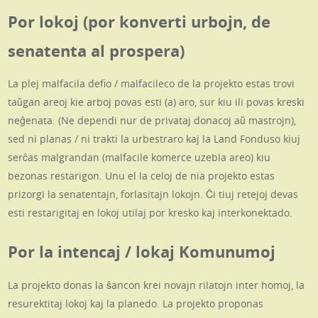
Por lokoj (por konverti urbojn, de
senatenta al prospera)
La plej malfacila defio / malfacileco de la projekto estas trovi
taŭgan areoj kie arboj povas esti (a) aro, sur kiu ili povas kreski
neĝenata. (Ne dependi nur de privataj donacoj aŭ mastrojn),
sed ni planas / ni trakti la urbestraro kaj la Land Fonduso kiuj
serĉas malgrandan (malfacile komerce uzebla areo) kiu
bezonas restarigon. Unu el la celoj de nia projekto estas
prizorgi la senatentajn, forlasitajn lokojn. Ĉi tiuj retejoj devas
esti restarigitaj en lokoj utilaj por kresko kaj interkonektado.
Por la intencaj / lokaj Komunumoj
La projekto donas la ŝancon krei novajn rilatojn inter homoj, la
resurektitaj lokoj kaj la planedo. La projekto proponas