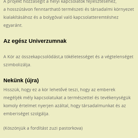
A projekt hozzásegít a helyi kapcsolatok fejlesztéséhez,
a hosszútávon fenntartható természeti és társadalmi környezet
kialakításához és a bolygóval való kapcsolatteremtéshez
egyaránt.
Az egész Univerzumnak
A Kör az összekapcsolódást,a tökéletességet és a végtelenséget
szimbolizálja.
Nekünk (újra)
Hisszük, hogy ez a kör lehetővé teszi, hogy az emberek
megéljék mély kapcsolatukat a természettel és tevékenységük
komoly értelmet nyerjen azáltal, hogy társadalmunkat és az
emberiséget szolgálja.
(Köszönjük a fordítást zuzi pastorkova)