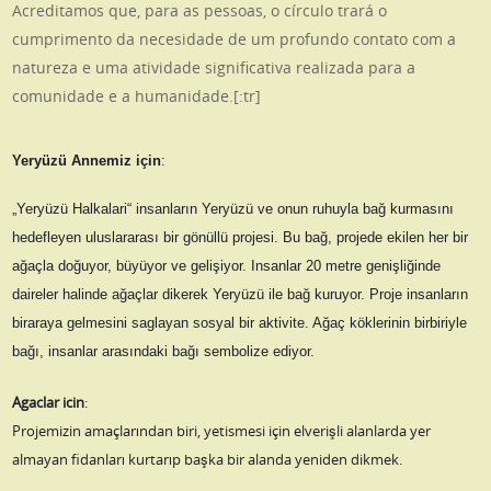
Acreditamos que, para as pessoas, o círculo trará o
cumprimento da necesidade de um profundo contato com a
natureza e uma atividade significativa realizada para a
comunidade e a humanidade.[:tr]
Yeryüzü Annemiz için
:
„Yeryüzü Halkalari“ insanların Yeryüzü ve onun ruhuyla bağ kurmasını
hedefleyen uluslararası bir gönüllü projesi. Bu bağ, projede ekilen her bir
ağaçla doğuyor, büyüyor ve gelişiyor. Insanlar 20 metre genişliğinde
daireler halinde ağaçlar dikerek Yeryüzü ile bağ kuruyor. Proje insanların
biraraya gelmesini saglayan sosyal bir aktiv
ite. Ağaç köklerinin birbiriyle
bağı, insanlar arasındaki bağı sembolize ediyor.
Agaclar icin
:
Projemizin amaçlarından biri, yetismesi için elverişli alanlarda yer
almayan fidanları kurtarıp başka bir alanda yeniden dikmek.