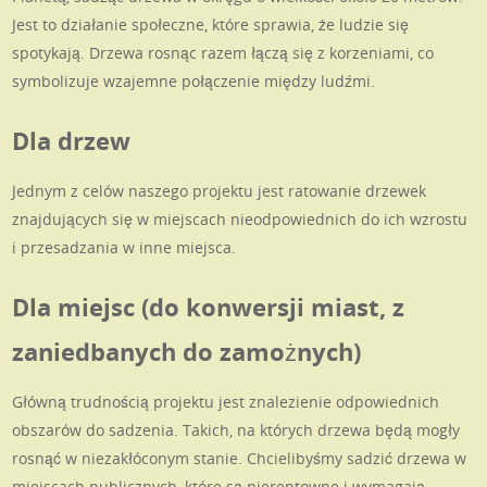
Jest to działanie społeczne, które sprawia, że ludzie się
spotykają. Drzewa rosnąc razem łączą się z korzeniami, co
symbolizuje wzajemne połączenie między ludźmi.
Dla drzew
Jednym z celów naszego projektu jest ratowanie drzewek
znajdujących się w miejscach nieodpowiednich do ich wzrostu
i przesadzania w inne miejsca.
Dla miejsc (do konwersji miast, z
zaniedbanych do zamożnych)
Główną trudnością projektu jest znalezienie odpowiednich
obszarów do sadzenia. Takich, na których drzewa będą mogły
rosnąć w niezakłóconym stanie. Chcielibyśmy sadzić drzewa w
miejscach publicznych, które są nierentowne i wymagają