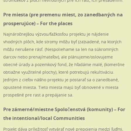
stromčekov z plôch nevhodných pre ich rast, ich presadením.
Pre miesta (pre premenu miest, zo zanedbaných na
prosperujúce) – For the places
Najnáročnejšou výzvou/ťažkosťou projektu je nájdenie
vhodných plôch, kde stromy môžu byť (za)sadené, na ktorých
môžu nerušene rásť. (Nespoliehame sa len na súkromných
darcov nebo prenajímateľov), ale plánujeme/oslovujeme
obecné úrady a pozemkový fond, že hľadáme malé, (komerčne
obtiažne využitelné plochy), které potrebujú rekultiváciu.
Jedným z cieľov nášho projektu je postarať sa o zanedbané,
opustené miesta. Tieto miesta majú byť obnovené v miesta
prospešné pre rast a prepájanie sa.
Pre zámerné/miestne Spoločenstvá (komunity) – For
the intentional/local Communities
Projekt dáva príležitosť vytvárať nové prepojenia medzi ľuďmi,