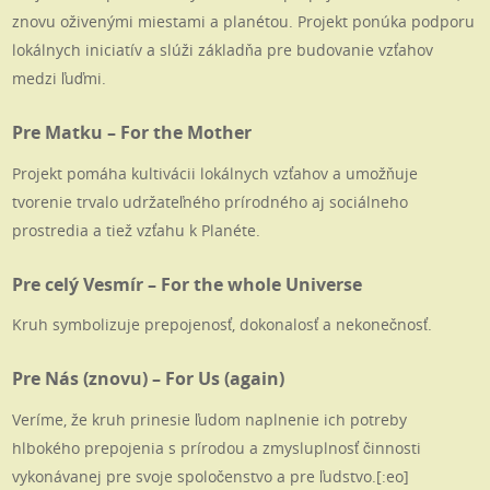
znovu oživenými miestami a planétou. Projekt ponúka podporu
lokálnych iniciatív a slúži základňa pre budovanie vzťahov
medzi ľuďmi.
Pre Matku – For the Mother
Projekt pomáha kultivácii lokálnych vzťahov a umožňuje
tvorenie trvalo udržateľného prírodného aj sociálneho
prostredia a tiež vzťahu k Planéte.
Pre celý Vesmír – For the whole Universe
Kruh symbolizuje prepojenosť, dokonalosť a nekonečnosť.
Pre Nás (znovu) – For Us (again)
Veríme, že kruh prinesie ľudom naplnenie ich potreby
hlbokého prepojenia s prírodou a zmysluplnosť činnosti
vykonávanej pre svoje spoločenstvo a pre ľudstvo.[:eo]