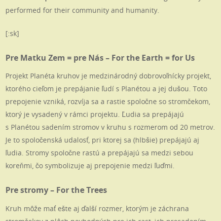
performed for their community and humanity.
[:sk]
Pre Matku Zem = pre Nás – For the Earth = for Us
Projekt Planéta kruhov je medzinárodný dobrovoľnícky projekt,
ktorého cieľom je prepájanie ľudí s Planétou a jej dušou. Toto
prepojenie vzniká, rozvíja sa a rastie spoločne so stromčekom,
ktorý je vysadený v rámci projektu. Ľudia sa prepájajú
s Planétou sadením stromov v kruhu s rozmerom od 20 metrov.
Je to spoločenská udalosť, pri ktorej sa (hlbšie) prepájajú aj
ľudia. Stromy spoločne rastú a prepájajú sa medzi sebou
koreňmi, čo symbolizuje aj prepojenie medzi ľuďmi.
Pre stromy – For the Trees
Kruh môže mať ešte aj ďalší rozmer, ktorým je záchrana