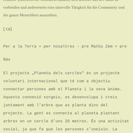
verbinden und andererseits eine sinnvolle Tätigkeit für die Community und
die ganze Menschheit auszuüben.
[:ca]
Per a la Terra = per nosaltres – pre Matku Zem = pre
Nás
El projecte „Planeta dels cercles“ és un projecte
voluntari internacional que té com a objectiu
connectar persones amb el Planeta i la seva ànima.
Aquesta connexió sorgeix, es desenvolupa i creix
juntament amb l’arbre que es planta dins del
projecte. La gent es connecta al planeta plantant
arbres en un cercle d’uns 20 metres. És una activitat
social, ja que fa que les persones s’uneixin. La