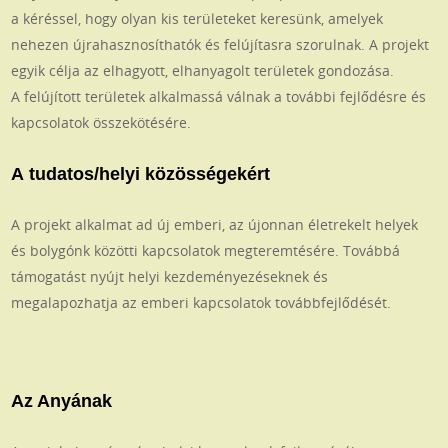
a kéréssel, hogy olyan kis területeket keresünk, amelyek
nehezen újrahasznosíthatók és felújítasra szorulnak. A projekt
egyik célja az elhagyott, elhanyagolt területek gondozása.
A felújított területek alkalmassá válnak a további fejlődésre és
kapcsolatok összekötésére.
A tudatos/helyi közösségekért
A projekt alkalmat ad új emberi, az újonnan életrekelt helyek
és bolygónk közötti kapcsolatok megteremtésére. Továbbá
támogatást nyújt helyi kezdeményezéseknek és
megalapozhatja az emberi kapcsolatok továbbfejlődését.
Az Anyának