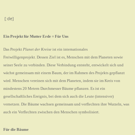
[:de]
Ein Projekt für
Mutter Erde = Für Uns
Das Projekt
Planet der Kreise
ist ein internationales
Freiwilligenprojekt.
Dessen Ziel ist es, Menschen mit dem Planeten sowie
seiner Seele zu verbinden.
Diese Verbindung entsteht, entwickelt sich und
wächst gemeinsam mit einem Baum,
der im Rahmen des Projekts gepflanzt
wird. Menschen vereinen sich mit dem
Planeten, indem sie im Kreis von
mindestens 20 Metern Durchmesser Bäume pflanzen.
Es ist ein
gesellschaftliches Ereignis, bei dem sich auch die Leute (intensiver)
vernetzen.
Die Bäume wachsen gemeinsam und verflechten ihre Wurzeln, was
auch ein
Verflechten zwischen den Menschen symbolisiert.
Für die Bäume