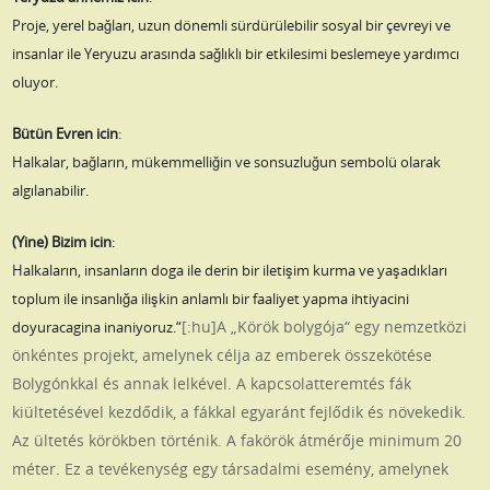
Proje, yerel bağları, uzun dönemli sürdürülebilir sosyal bir çevreyi ve
insanlar ile Yeryuzu arasında sağlıklı bir etkilesimi beslemeye yardımcı
oluyor.
Bütün Evren icin
:
Halkalar, bağların, mükemmelliğin ve sonsuzluğun sembolü olarak
algılanabilir.
(Yine) Bizim icin
:
Halkaların, insanların doga ile derin bir iletişim kurma ve yaşadıkları
toplum ile insanlığa ilişkin anlamlı bir faaliyet yapma ihtiyacini
[:hu]A „Körök bolygója“ egy nemzetközi
doyuracagina inaniyoruz.“
önkéntes projekt, amelynek célja az emberek összekötése
Bolygónkkal és annak lelkével. A kapcsolatteremtés fák
kiültetésével kezdődik, a fákkal egyaránt fejlődik és növekedik.
Az ültetés körökben történik. A fakörök átmérője minimum 20
méter. Ez a tevékenység egy társadalmi esemény, amelynek